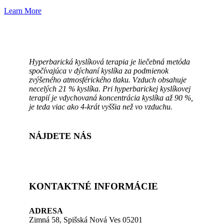
Learn More
Hyperbarická kyslíková terapia je
liečebná metóda
spočívajúca v dýchaní kyslíka za podmienok
zvýšeného atmosférického tlaku. Vzduch obsahuje
necelých 21 % kyslíka. Pri hyperbarickej kyslíkovej
terapií je vdychovaná koncentrácia kyslíka až 90 %,
je teda viac ako 4-krát vyššia než vo vzduchu.
NÁJDETE NÁS
KONTAKTNÉ INFORMÁCIE
ADRESA
Zimná 58, Spišská Nová Ves 05201